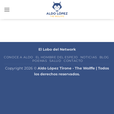
Saltar
al
contenido
El Lobo del Network
CONOCE A ALDO
EL HOMBRE DEL ESPEJO
NOTICIAS
BLOG
POEMAS
SALUD
CONTACTO
Copyright 2026 ©
Aldo López Tirone - The Wolffe | Todos
los derechos reservados.