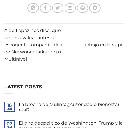
Aldo López nos dice, que
debes evaluar antes de
escoger la compañía ideal
Trabajo en Equipo
de Network marketing o
Multinivel
LATEST POSTS
La brecha de Mulino: ¿Autoridad o bienestar
16
Jul
real?
No
hay
El giro geopolítico de Washington: Trump y la
02
comentarios
en
Jul