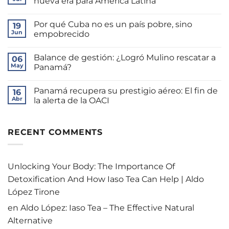
nueva era para América Latina
La
brecha
No
de
hay
Por qué Cuba no es un país pobre, sino
Mulino:
19
comentarios
¿Autoridad
en
Jun
empobrecido
o
El
bienestar
giro
No
real?
geopolítico
hay
Balance de gestión: ¿Logró Mulino rescatar a
de
06
comentarios
Washington:
en
May
Panamá?
Trump
Por
y
qué
No
la
Cuba
hay
Panamá recupera su prestigio aéreo: El fin de
nueva
no
16
comentarios
era
es
en
Abr
la alerta de la OACI
para
un
Balance
América
país
de
No
Latina
pobre,
gestión:
hay
sino
¿Logró
comentarios
empobrecido
Mulino
en
RECENT COMMENTS
rescatar
Panamá
a
recupera
Panamá?
su
prestigio
aéreo:
Unlocking Your Body: The Importance Of
El
fin
Detoxification And How Iaso Tea Can Help | Aldo
de
la
López Tirone
alerta
de
en
Aldo López: Iaso Tea – The Effective Natural
la
OACI
Alternative