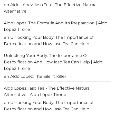
de
en
Aldo López: Iaso Tea – The Effective Natural
la
OACI
Alternative
Aldo López: The Formula And Its Preparation | Aldo
López Tirone
en
Unlocking Your Body: The Importance of
Detoxification and How Iaso Tea Can Help
Unlocking Your Body: The Importance Of
Detoxification And How Iaso Tea Can Help | Aldo
López Tirone
en
Aldo López: The Silent Killer
Aldo López: Iaso Tea - The Effective Natural
Alternative | Aldo López Tirone
en
Unlocking Your Body: The Importance of
Detoxification and How Iaso Tea Can Help