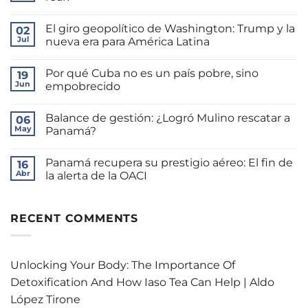
No
hay
El giro geopolítico de Washington: Trump y la
02
comentarios
en
Jul
nueva era para América Latina
La
brecha
No
de
hay
Por qué Cuba no es un país pobre, sino
Mulino:
19
comentarios
¿Autoridad
en
Jun
empobrecido
o
El
bienestar
giro
No
real?
geopolítico
hay
Balance de gestión: ¿Logró Mulino rescatar a
de
06
comentarios
Washington:
en
May
Panamá?
Trump
Por
y
qué
No
la
Cuba
hay
Panamá recupera su prestigio aéreo: El fin de
nueva
no
16
comentarios
era
es
en
Abr
la alerta de la OACI
para
un
Balance
América
país
de
No
Latina
pobre,
gestión:
hay
sino
¿Logró
comentarios
empobrecido
Mulino
en
RECENT COMMENTS
rescatar
Panamá
a
recupera
Panamá?
su
prestigio
aéreo:
Unlocking Your Body: The Importance Of
El
fin
Detoxification And How Iaso Tea Can Help | Aldo
de
la
López Tirone
alerta