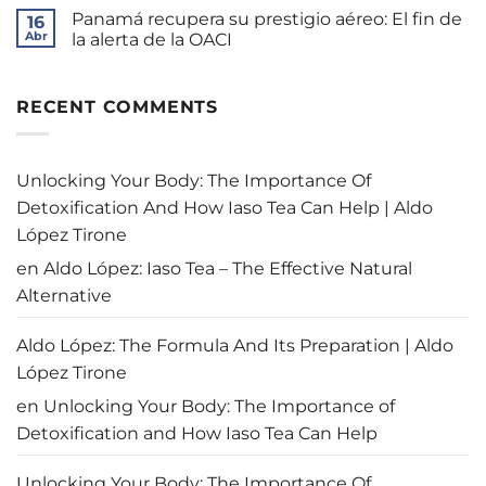
la
Cuba
hay
Panamá recupera su prestigio aéreo: El fin de
nueva
no
16
comentarios
era
es
en
Abr
la alerta de la OACI
para
un
Balance
América
país
de
No
Latina
pobre,
gestión:
hay
sino
¿Logró
comentarios
empobrecido
Mulino
en
RECENT COMMENTS
rescatar
Panamá
a
recupera
Panamá?
su
prestigio
aéreo:
Unlocking Your Body: The Importance Of
El
fin
Detoxification And How Iaso Tea Can Help | Aldo
de
la
López Tirone
alerta
de
en
Aldo López: Iaso Tea – The Effective Natural
la
OACI
Alternative
Aldo López: The Formula And Its Preparation | Aldo
López Tirone
en
Unlocking Your Body: The Importance of
Detoxification and How Iaso Tea Can Help
Unlocking Your Body: The Importance Of