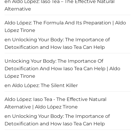
en
Aldo López: Iaso Tea – The Effective Natural
la
OACI
Alternative
Aldo López: The Formula And Its Preparation | Aldo
López Tirone
en
Unlocking Your Body: The Importance of
Detoxification and How Iaso Tea Can Help
Unlocking Your Body: The Importance Of
Detoxification And How Iaso Tea Can Help | Aldo
López Tirone
en
Aldo López: The Silent Killer
Aldo López: Iaso Tea - The Effective Natural
Alternative | Aldo López Tirone
en
Unlocking Your Body: The Importance of
Detoxification and How Iaso Tea Can Help