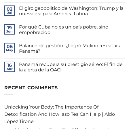
No
hay
El giro geopolítico de Washington: Trump y la
02
comentarios
en
Jul
nueva era para América Latina
La
brecha
No
de
hay
Por qué Cuba no es un país pobre, sino
Mulino:
19
comentarios
¿Autoridad
en
Jun
empobrecido
o
El
bienestar
giro
No
real?
geopolítico
hay
Balance de gestión: ¿Logró Mulino rescatar a
de
06
comentarios
Washington:
en
May
Panamá?
Trump
Por
y
qué
No
la
Cuba
hay
Panamá recupera su prestigio aéreo: El fin de
nueva
no
16
comentarios
era
es
en
Abr
la alerta de la OACI
para
un
Balance
América
país
de
No
Latina
pobre,
gestión:
hay
sino
¿Logró
comentarios
empobrecido
Mulino
en
RECENT COMMENTS
rescatar
Panamá
a
recupera
Panamá?
su
prestigio
aéreo:
Unlocking Your Body: The Importance Of
El
fin
Detoxification And How Iaso Tea Can Help | Aldo
de
la
López Tirone
alerta
de