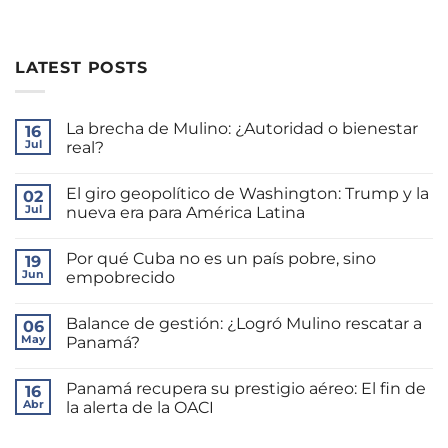
LATEST POSTS
La brecha de Mulino: ¿Autoridad o bienestar
16
Jul
real?
No
hay
El giro geopolítico de Washington: Trump y la
02
comentarios
en
Jul
nueva era para América Latina
La
brecha
No
de
hay
Por qué Cuba no es un país pobre, sino
Mulino:
19
comentarios
¿Autoridad
en
Jun
empobrecido
o
El
bienestar
giro
No
real?
geopolítico
hay
Balance de gestión: ¿Logró Mulino rescatar a
de
06
comentarios
Washington:
en
May
Panamá?
Trump
Por
y
qué
No
la
Cuba
hay
Panamá recupera su prestigio aéreo: El fin de
nueva
no
16
comentarios
era
es
en
Abr
la alerta de la OACI
para
un
Balance
América
país
de
No
Latina
pobre,
gestión:
hay