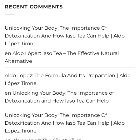
sino
¿Logró
comentarios
empobrecido
Mulino
en
RECENT COMMENTS
rescatar
Panamá
a
recupera
Panamá?
su
prestigio
aéreo:
Unlocking Your Body: The Importance Of
El
fin
Detoxification And How Iaso Tea Can Help | Aldo
de
la
López Tirone
alerta
de
en
Aldo López: Iaso Tea – The Effective Natural
la
OACI
Alternative
Aldo López: The Formula And Its Preparation | Aldo
López Tirone
en
Unlocking Your Body: The Importance of
Detoxification and How Iaso Tea Can Help
Unlocking Your Body: The Importance Of
Detoxification And How Iaso Tea Can Help | Aldo
López Tirone